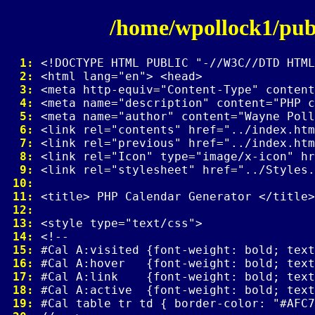
/home/wpollock1/pub
  1: 
  2: 
  3: 
  4: 
  5: 
  6: 
  7: 
  8: 
  9: 
 10: 
 11: 
 12: 
 13: 
 14: 
 15: 
 16: 
 17: 
 18: 
 19: 